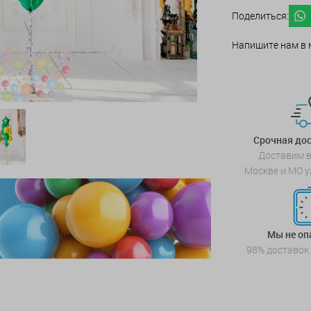
Поделиться:
Напишите нам в 
Срочная дос
Доставим в
Москве и МО у
Мы не о
98% доставок