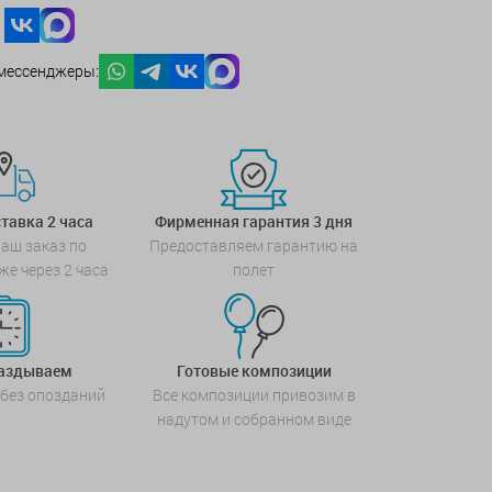
мессенджеры:
тавка 2 часа
Фирменная гарантия 3 дня
аш заказ по
Предоставляем гарантию на
же через 2 часа
полет
паздываем
Готовые композиции
 без опозданий
Все композиции привозим в
надутом и собранном виде