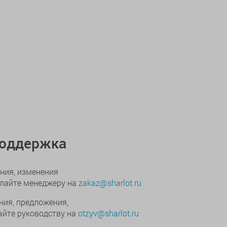
поддержка
ния, изменения
ылайте менеджеру на
zakaz@sharlot.ru
ния, предложения,
йте руководству на
otzyv@sharlot.ru