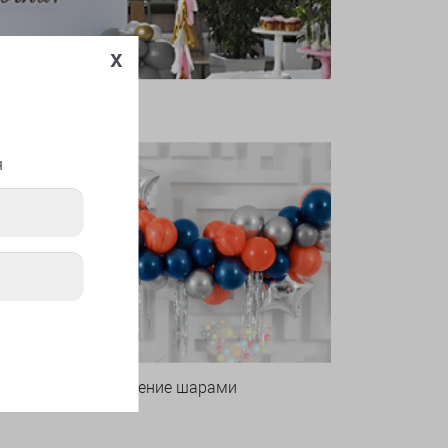
x
я
Оформление шарами