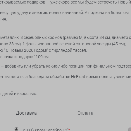
т открываемых подарков — уже скоро все мы будем встречать Новый
есущая удачу и энергию новых начинаний. А подкова на большом ш
ния.
 металлик, 3 серебряных хромов (размер М, высота 34 см, диаметр 
коло 33 см), 1 фольгированной зеленой сатиновой звезды (45 см);
 " С Новым 2026 Годом!" с гирляндой тассел.
елочка и подарки" 109 см
—
добавить или убрать какие-либо позиции при финальном подтве
им летать, а благодаря обработке Hi-Float время полета увеличива
я детей и взрослых.
Доставка
Оплата
x 3 (1) Хром Серебро 12"
*