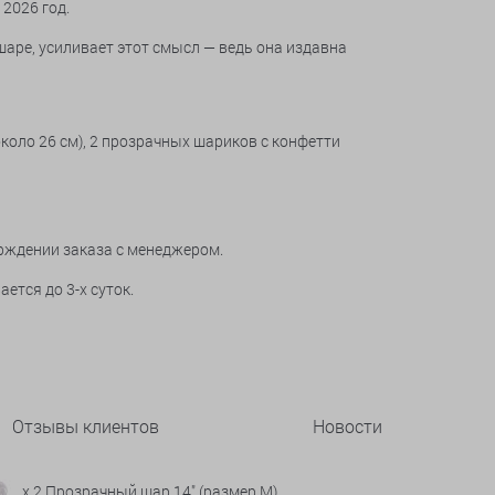
 2026 год.
аре, усиливает этот смысл — ведь она издавна
около 26 см), 2 прозрачных шариков с конфетти
рждении заказа с менеджером.
ется до 3-х суток.
Отзывы клиентов
Новости
x 2 Прозрачный шар 14" (размер М)