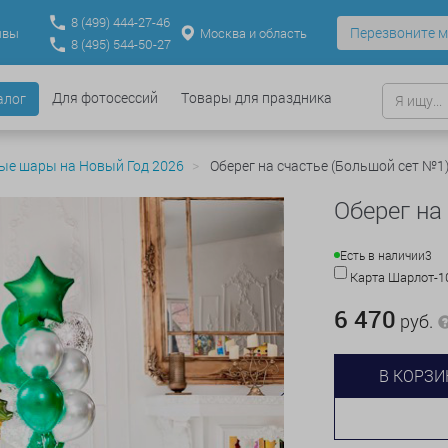
8
(499)
444-27-46
Перезвоните м
Москва и область
ывы
8
(495)
544-50-27
Для фотосессий
Товары для праздника
алог
ые шары на Новый Год 2026
Оберег на счастье (Большой сет №1
Оберег на
Есть в наличии
3
Карта Шарлот-
6 470
руб.
В КОРЗИ