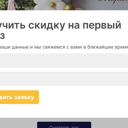
чить скидку на первый
и гирлянды из шаров
з
ваши данные и мы свяжемся с вами в ближайшее врем
Смотреть все