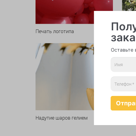
Полу
Печать логотипа
Арки 
зака
Оставьте 
Надутие шаров гелием