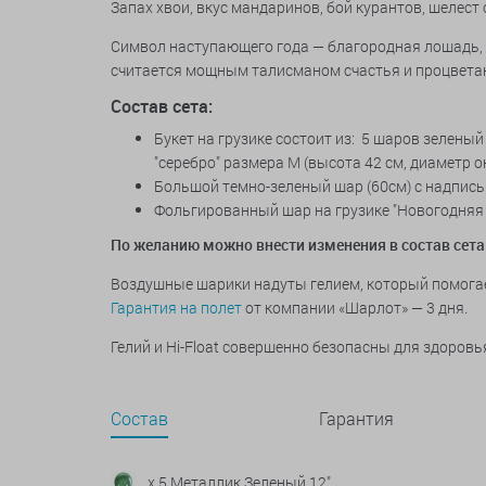
Запах хвои, вкус мандаринов, бой курантов, шелес
Символ наступающего года — благородная лошадь, н
считается мощным талисманом счастья и процвета
Состав сета:
Букет на грузике состоит из: 5 шаров зеленый
"серебро" размера М (высота 42 см, диаметр о
Большой темно-зеленый шар (60см) с надписью
Фольгированный шар на грузике "
Новогодняя 
По желанию можно внести изменения в состав сета
Воздушные шарики надуты гелием, который помогает 
Гарантия на полет
от компании «Шарлот» — 3 дня.
Гелий и Hi-Float совершенно безопасны для здоровь
Состав
Гарантия
x 5 Металлик Зеленый 12"