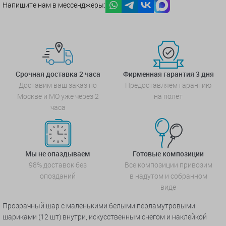
Напишите нам в мессенджеры:
Срочная доставка 2 часа
Фирменная гарантия 3 дня
Доставим ваш заказ по
Предоставляем гарантию
Москве и МО уже через 2
на полет
часа
Мы не опаздываем
Готовые композиции
98% доставок без
Все композиции привозим
опозданий
в надутом и собранном
виде
Прозрачный шар с маленькими белыми перламутровыми
шариками (12 шт) внутри, искусственным снегом и наклейкой