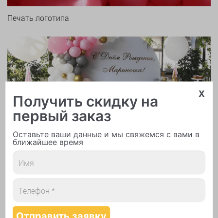
Печать логотипа
x
Получить скидку на
Арки и гирлянды из шаров
первый заказ
Оставьте ваши данные и мы свяжемся с вами в
ближайшее время
Надутие шаров гелием