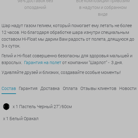
98% доставок без
Все композиции привозим
опозданий
в надутом и собранном
виде
Шар надут газом гелием, который помогает ему летать не более
12 часов. Но благодаря обработке шара изнутри специальным
составом Hi-Float мы дарим Вам радость от полета, длящуюся до
3-х суток.
Гелий и Hi-float совершенно безопасны для здоровья малышей и
взрослых.
Гарантия на полет
от компании "Шарлот" - 3 дня.
Удивляйте друзей и близких, создавайте особые моменты!
Состав
Гарантия
Доставка
Оплата
Отзывы клиентов
Новости
x 1 Пастель Черный 27"/60см
x 1 Белый Оракал