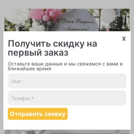
x
Получить скидку на
Арки и гирлянды из шаров
первый заказ
Оставьте ваши данные и мы свяжемся с вами в
ближайшее время
Надутие шаров гелием