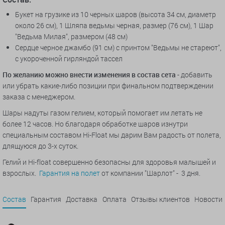
Букет на грузике из 10 черных шаров (высота 34 см, диаметр
около 26 см), 1
Шляпа ведьмы черная, размер (
76 см), 1
Шар
"
Ведьма Милая
"
, размером (48 см)
Сердце черное джамбо (91 см) с принтом "Ведьмы не стареют",
с укороченной гирляндой тассел
По желанию можно внести изменения в состав сета
- добавить
или убрать какие-либо позиции при финальном подтверждении
заказа с менеджером.
Шары надуты газом гелием, который помогает им летать не
более 12 часов. Но благодаря обработке шаров изнутри
специальным составом Hi-Float мы дарим Вам радость от полета,
длящуюся до 3-х суток.
Гелий и Hi-float совершенно безопасны для здоровья малышей и
взрослых.
Гарантия на полет
от компании "Шарлот" - 3 дня.
Состав
Гарантия
Доставка
Оплата
Отзывы клиентов
Новости