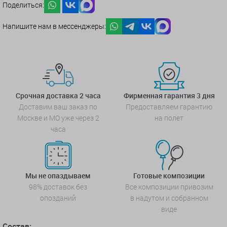
Поделиться:
Напишите нам в мессенджеры:
Срочная доставка 2 часа
Фирменная гарантия 3 дня
Доставим ваш заказ по
Предоставляем гарантию
Москве и МО уже через 2
на полет
часа
Мы не опаздываем
Готовые композиции
98% доставок без
Все композиции привозим
опозданий
в надутом и собранном
виде
Состав: