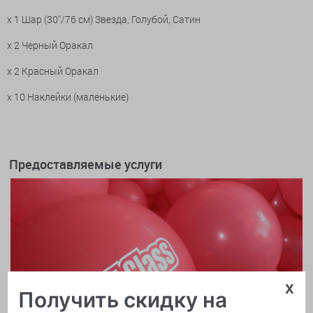
x 1 Шар (30''/76 см) Звезда, Голубой, Сатин
x 2 Черный Оракал
x 2 Красный Оракал
x 10 Наклейки (маленькие)
Предоставляемые услуги
x
Получить скидку на