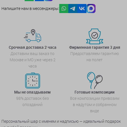
Напишите нам в мессенджеры:
Срочная доставка 2 часа
Фирменная гарантия 3 дня
Доставим ваш заказ по
Предоставляем гарантию
Москве и МО уже через 2
на полет
часа
Мы не опаздываем
Готовые композиции
98% доставок без
Все композиции привозим
опозданий
в надутом и собранном
виде
Персональный шар с именем и надписью — идеальный подарок