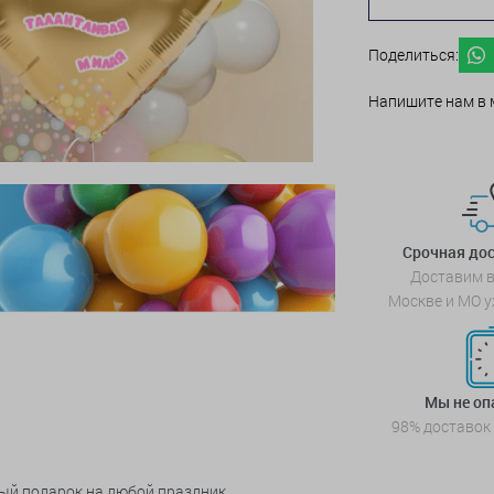
Поделиться:
Напишите нам в 
Срочная дос
Доставим в
Москве и МО у
Мы не о
98% доставок
ый подарок на любой праздник.