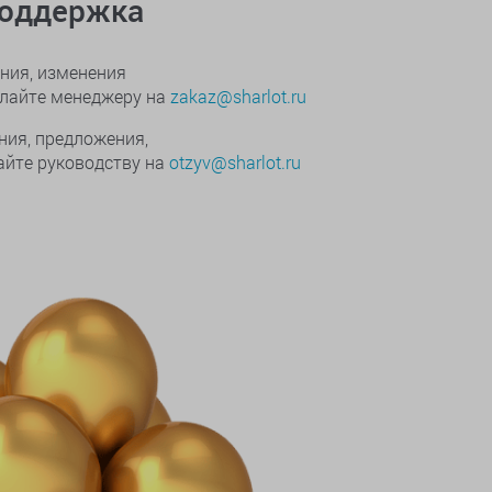
поддержка
ния, изменения
ылайте менеджеру на
zakaz@sharlot.ru
ния, предложения,
йте руководству на
otzyv@sharlot.ru