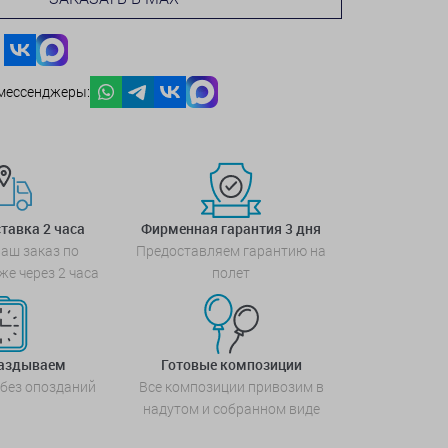
мессенджеры:
тавка 2 часа
Фирменная гарантия 3 дня
аш заказ по
Предоставляем гарантию на
же через 2 часа
полет
паздываем
Готовые композиции
 без опозданий
Все композиции привозим в
надутом и собранном виде