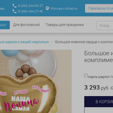
8
(495)
544-50-27
Перезвоните м
Москва и область
ывы
8
(499)
444-27-46
Для фотосессий
Товары для праздника
алог
ые шарики с вашей надписью
Большое именное сердце с компли
Большое и
комплимен
Карта Шарлот-
3 293
руб.
В КОРЗИ