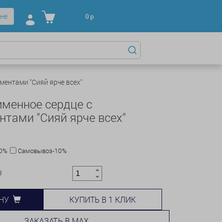
не
0
р
ментами "Сияй ярче всех"
менное сердце с
тами "Сияй ярче всех"
10%
Самовывоз-10%
КУПИТЬ В 1 КЛИК
НУ
ЗАКАЗАТЬ В MAX