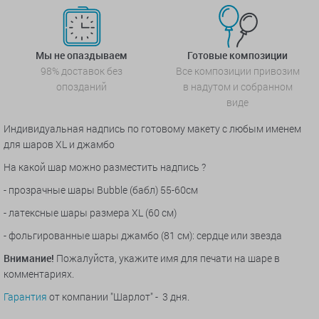
Мы не опаздываем
Готовые композиции
98% доставок без
Все композиции привозим
опозданий
в надутом и собранном
виде
Индивидуальная надпись по готовому макету с любым именем
для шаров XL и джамбо
На какой шар можно разместить надпись ?
- прозрачные шары Bubble (бабл) 55-60см
- латексные шары размера XL (60 см)
- фольгированные шары джамбо (81 см): сердце или звезда
Внимание!
Пожалуйста, укажите имя для печати на шаре в
комментариях.
Гарантия
от компании "Шарлот" - 3 дня.