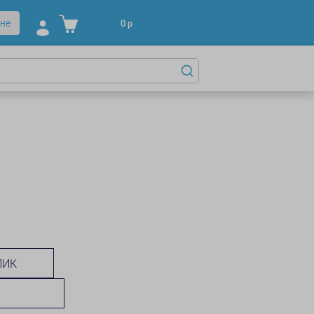
не
0
р
ЛИК