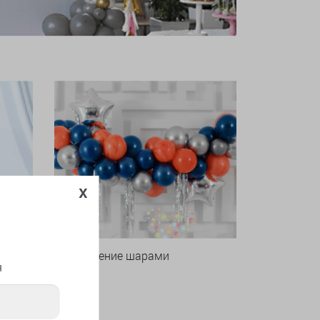
x
Оформление шарами
я