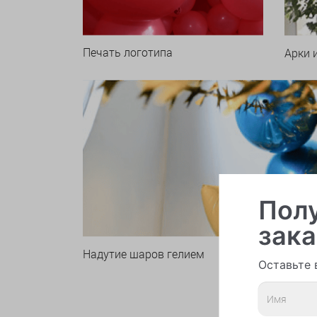
Печать логотипа
Арки 
Полу
зака
Надутие шаров гелием
Оставьте 