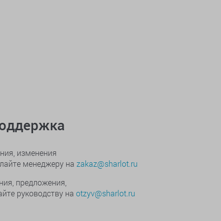
поддержка
ния, изменения
ылайте менеджеру на
zakaz@sharlot.ru
ния, предложения,
йте руководству на
otzyv@sharlot.ru