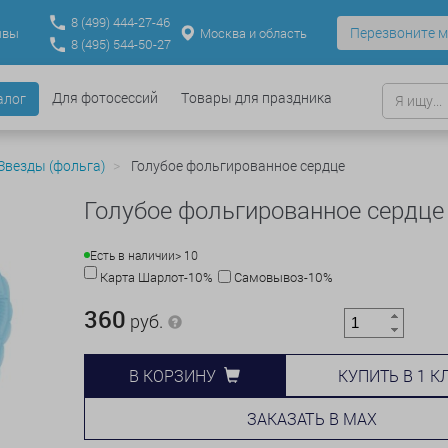
8
(499)
444-27-46
Перезвоните м
Москва и область
ывы
8
(495)
544-50-27
Для фотосессий
Товары для праздника
алог
Звезды (фольга)
Голубое фольгированное сердце
Голубое фольгированное сердце
Есть в наличии
> 10
Карта Шарлот-10%
Самовывоз-10%
360
руб.
КУПИТЬ В 1 К
В КОРЗИНУ
ЗАКАЗАТЬ В MAX