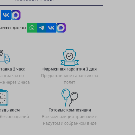
мессенджеры:
тавка 2 часа
Фирменная гарантия 3 дня
аш заказ по
Предоставляем гарантию на
же через 2 часа
полет
паздываем
Готовые композиции
 без опозданий
Все композиции привозим в
надутом и собранном виде