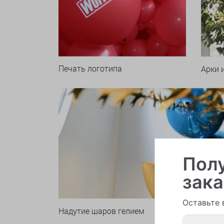
Печать логотипа
Арки 
Полу
зака
Оставьте 
Надутие шаров гелием