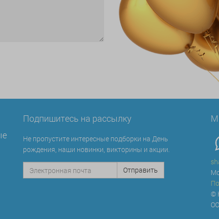
Подпишитесь на рассылку
М
ые
Не пропустите интересные подборки на День
рождения, наши новинки, викторины и акции.
sh
Мо
По
© 
ОО