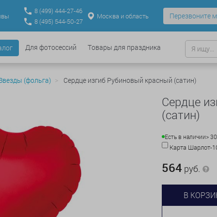
8
(499)
444-27-46
Перезвоните м
Москва и область
ывы
8
(495)
544-50-27
Для фотосессий
Товары для праздника
алог
Звезды (фольга)
Сердце изгиб Рубиновый красный (сатин)
Сердце из
(сатин)
Есть в наличии
> 30
Карта Шарлот-
564
руб.
В КОРЗИ