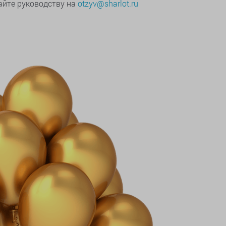
йте руководству на
otzyv@sharlot.ru