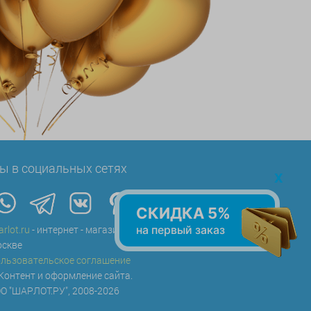
ы в социальных сетях
x
СКИДКА 5%
на первый заказ
arlot.ru
- интернет - магазин воздушных шаров в
скве
льзовательское соглашение
Контент и оформление сайта.
О "ШАРЛОТ.РУ", 2008-2026