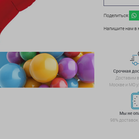
Поделиться:
Напишите нам в 
Срочная дос
Доставим в
Москве и МО у
Мы не о
98% доставок