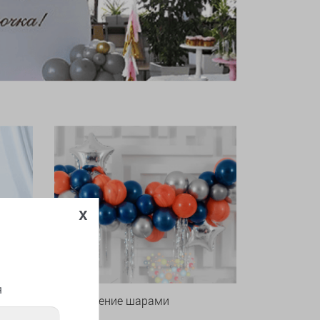
x
я
Оформление шарами