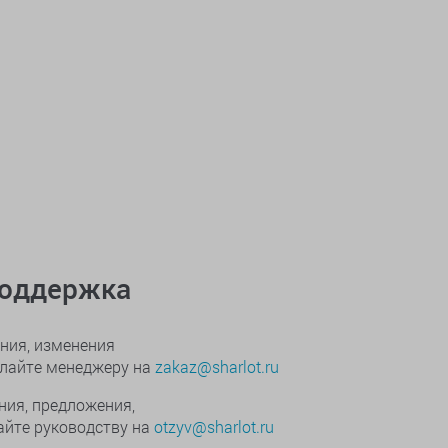
поддержка
ния, изменения
ылайте менеджеру на
zakaz@sharlot.ru
ния, предложения,
йте руководству на
otzyv@sharlot.ru