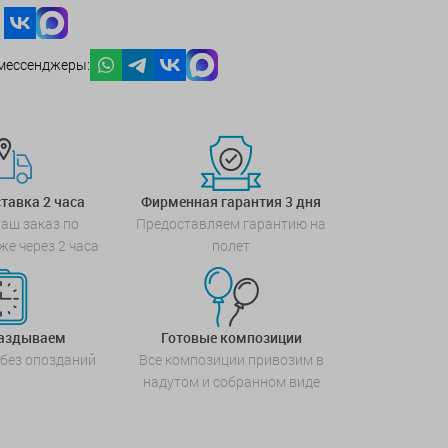
мессенджеры:
тавка 2 часа
Фирменная гарантия 3 дня
аш заказ по
Предоставляем гарантию на
же через 2 часа
полет
паздываем
Готовые композиции
 без опозданий
Все композиции привозим в
надутом и собранном виде