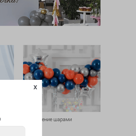
x
я
Оформление шарами