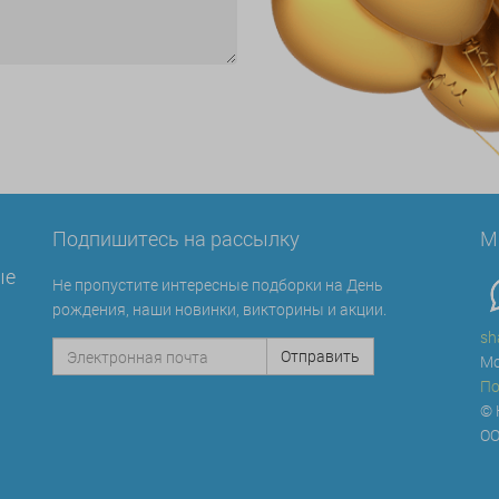
Подпишитесь на рассылку
М
ые
Не пропустите интересные подборки на День
рождения, наши новинки, викторины и акции.
sh
Мо
По
© 
ОО