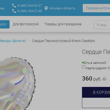
8
(495)
544-50-27
Перезвоните м
Москва и область
ывы
8
(499)
444-27-46
Для фотосессий
Товары для праздника
алог
Звезды (фольга)
Сердце Перламутровый блеск Серебро
Сердце П
Есть в наличии
3
Карта Шарлот-
360
руб.
В КОРЗИ