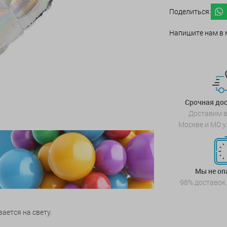
Поделиться:
Напишите нам в 
Срочная дос
Доставим в
Москве и МО у
Мы не о
98% доставок
ается на свету.