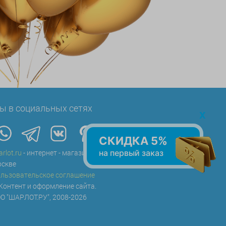
ы в социальных сетях
x
СКИДКА 5%
на первый заказ
arlot.ru
- интернет - магазин воздушных шаров в
скве
льзовательское соглашение
Контент и оформление сайта.
О "ШАРЛОТ.РУ", 2008-2026