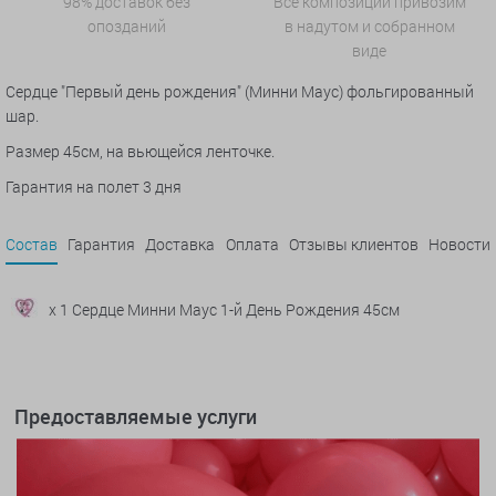
98% доставок без
Все композиции привозим
опозданий
в надутом и собранном
виде
Сердце "Первый день рождения" (Минни Маус) фольгированный
шар.
Размер 45см, на вьющейся ленточке.
Гарантия на полет 3 дня
Состав
Гарантия
Доставка
Оплата
Отзывы клиентов
Новости
x 1 Сердце Минни Маус 1-й День Рождения 45см
Предоставляемые услуги