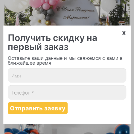
x
Получить скидку на
Арки и гирлянды из шаров
первый заказ
Оставьте ваши данные и мы свяжемся с вами в
ближайшее время
Надутие шаров гелием