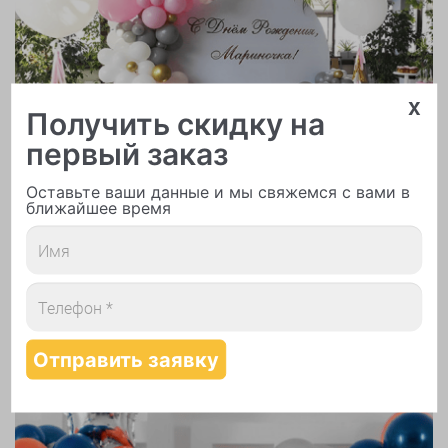
x
Получить скидку на
Арки и гирлянды из шаров
первый заказ
Оставьте ваши данные и мы свяжемся с вами в
ближайшее время
Надутие шаров гелием