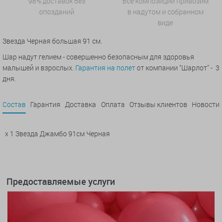
98% доставок без
Все композиции привозим
опозданий
в надутом и собранном
виде
Звезда Черная большая 91 см.
Шар надут гелием - совершенно безопасным для здоровья
малышей и взрослых.
Гарантия на полет
от компании "Шарлот" - 3
дня.
Состав
Гарантия
Доставка
Оплата
Отзывы клиентов
Новости
x 1 Звезда Джамбо 91см Черная
Предоставляемые услуги