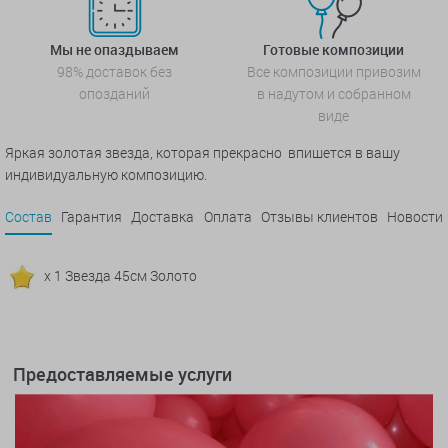
Мы не опаздываем
Готовые композиции
98% доставок без
Все композиции привозим
опозданий
в надутом и собранном
виде
Яркая золотая звезда, которая прекрасно впишется в вашу
индивидуальную композицию.
Состав
Гарантия
Доставка
Оплата
Отзывы клиентов
Новости
x 1 Звезда 45см Золото
Предоставляемые услуги