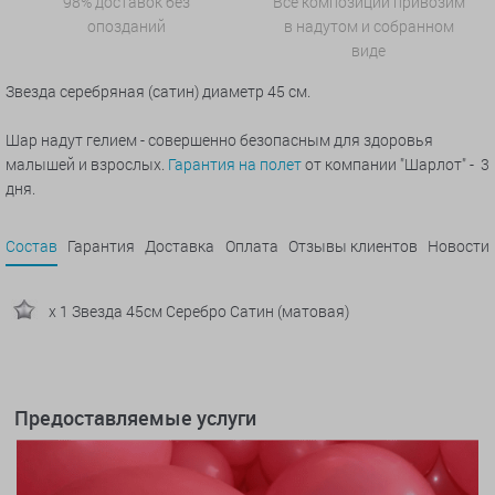
98% доставок без
Все композиции привозим
опозданий
в надутом и собранном
виде
Звезда серебряная (сатин)
диаметр 45 см.
Шар надут гелием - совершенно безопасным для здоровья
малышей и взрослых.
Гарантия на полет
от компании "Шарлот" - 3
дня.
Состав
Гарантия
Доставка
Оплата
Отзывы клиентов
Новости
x 1 Звезда 45см Серебро Сатин (матовая)
Предоставляемые услуги