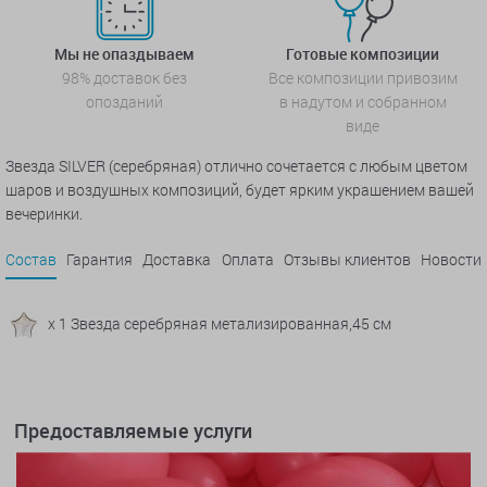
Мы не опаздываем
Готовые композиции
98% доставок без
Все композиции привозим
опозданий
в надутом и собранном
виде
Звезда SILVER (серебряная) отлично сочетается с любым цветом
шаров и воздушных композиций, будет ярким украшением вашей
вечеринки.
Состав
Гарантия
Доставка
Оплата
Отзывы клиентов
Новости
x 1 Звезда серебряная метализированная,45 см
Предоставляемые услуги