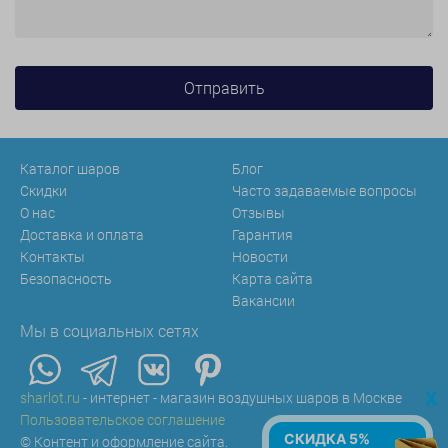
Каталог шаров
Блог
Скидки
Часто задаваемые вопросы
О нас
Отзывы
Доставка и оплата
Гарантия
Контакты
Новости
Безопасность
Карта сайта
Вакансии
Мы в социальных сетях
x
sharlot.ru
- интернет - магазин воздушных шаров в Москве
Пользовательское соглашение
СКИДКА 5%
© Контент и оформление сайта.