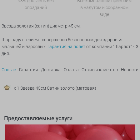
98% доставок без
Все композиции привозим
опозданий
в надутом и собранном
виде
Звезда золотая (сатин)
диаметр 45 см.
Шар надут гелием - совершенно безопасным для здоровья
малышей и взрослых.
Гарантия на полет
от компании "Шарлот" - 3
дня.
Состав
Гарантия
Доставка
Оплата
Отзывы клиентов
Новости
x 1 Звезда 45см Сатин золото (матовая)
Предоставляемые услуги