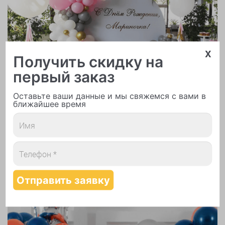
x
Получить скидку на
Арки и гирлянды из шаров
первый заказ
Оставьте ваши данные и мы свяжемся с вами в
ближайшее время
Надутие шаров гелием