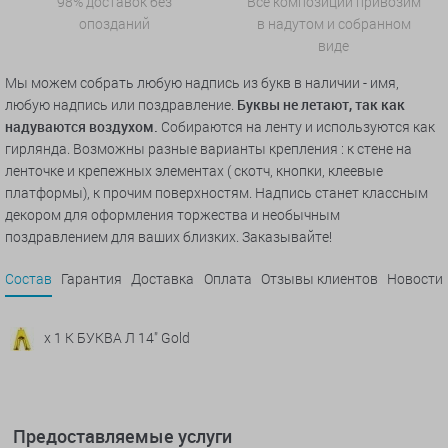
98% доставок без
Все композиции привозим
опозданий
в надутом и собранном
виде
Мы можем собрать любую надпись из букв в наличии - имя,
любую надпись или поздравление.
Буквы не летают, так как
надуваются воздухом.
Собираются на ленту и используются как
гирлянда. Возможны разные варианты крепления : к стене на
ленточке и крепежных элементах ( скотч, кнопки, клеевые
платформы), к прочим поверхностям. Надпись станет классным
декором для оформления торжества и необычным
поздравлением для ваших близких. Заказывайте!
Состав
Гарантия
Доставка
Оплата
Отзывы клиентов
Новости
x 1 К БУКВА Л 14" Gold
Предоставляемые услуги