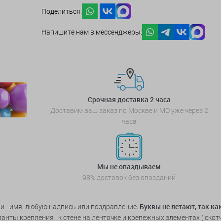
Поделиться:
Напишите нам в мессенджеры:
Срочная доставка 2 часа
Доставим ваш заказ по Москве и МО уже через 2
часа
Мы не опаздываем
98% доставок без опозданий
и - имя, любую надпись или поздравление.
Буквы не летают, так к
ты крепления : к стене на ленточке и крепежных элементах ( скотч