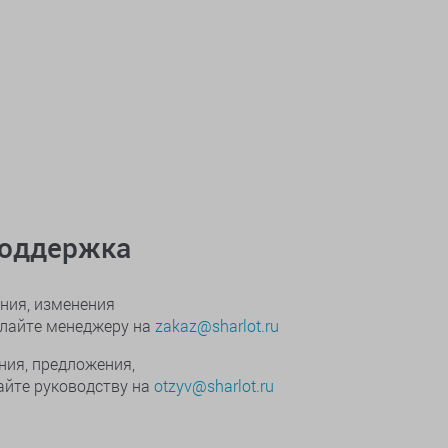
поддержка
ния, изменения
ылайте менеджеру на
zakaz@sharlot.ru
ния, предложения,
йте руководству на
otzyv@sharlot.ru