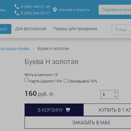
8
(499)
444-27-46
Перезвоните м
Москва и область
ывы
8
(495)
544-50-27
Для фотосессий
Товары для праздника
алог
ые шары-буквы
Буква Н золотая
Буква Н золотая
Есть в наличии
> 10
Карта Шарлот-10%
Самовывоз-10%
160
руб.
КУПИТЬ В 1 К
В КОРЗИНУ
ЗАКАЗАТЬ В MAX