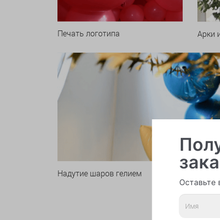
Печать логотипа
Арки 
Полу
зака
Надутие шаров гелием
Оставьте 