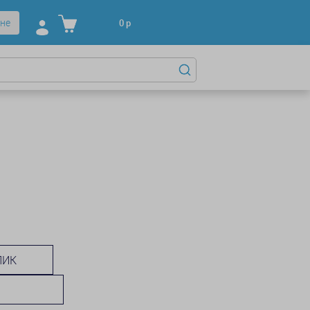
не
0
р
ЛИК