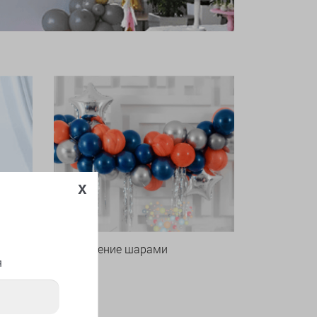
x
Оформление шарами
я