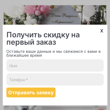
x
Получить скидку на
Арки и гирлянды из шаров
первый заказ
Оставьте ваши данные и мы свяжемся с вами в
ближайшее время
Надутие шаров гелием