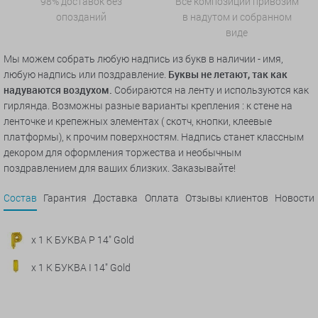
98% доставок без
Все композиции привозим
опозданий
в надутом и собранном
виде
Мы можем собрать любую надпись из букв в наличии - имя,
любую надпись или поздравление.
Буквы не летают, так как
надуваются воздухом.
Собираются на ленту и используются как
гирлянда. Возможны разные варианты крепления : к стене на
ленточке и крепежных элементах ( скотч, кнопки, клеевые
платформы), к прочим поверхностям. Надпись станет классным
декором для оформления торжества и необычным
поздравлением для ваших близких. Заказывайте!
Состав
Гарантия
Доставка
Оплата
Отзывы клиентов
Новости
x 1 К БУКВА Р 14" Gold
x 1 К БУКВА I 14" Gold