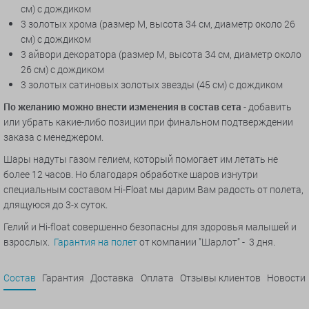
см) с дождиком
3 золотых хрома (размер М, высота 34 см, диаметр около 26
см) с дождиком
3 айвори декоратора (размер М, высота 34 см, диаметр около
26 см) с дождиком
3 золотых сатиновых золотых звезды (45 см) с дождиком
По желанию можно внести изменения в состав сета
- добавить
или убрать какие-либо позиции при финальном подтверждении
заказа с менеджером.
Шары надуты газом гелием, который помогает им летать не
более 12 часов. Но благодаря обработке шаров изнутри
специальным составом Hi-Float мы дарим Вам радость от полета,
длящуюся до 3-х суток.
Гелий и Hi-float совершенно безопасны для здоровья малышей и
взрослых.
Гарантия на полет
от компании "Шарлот" - 3 дня.
Состав
Гарантия
Доставка
Оплата
Отзывы клиентов
Новости