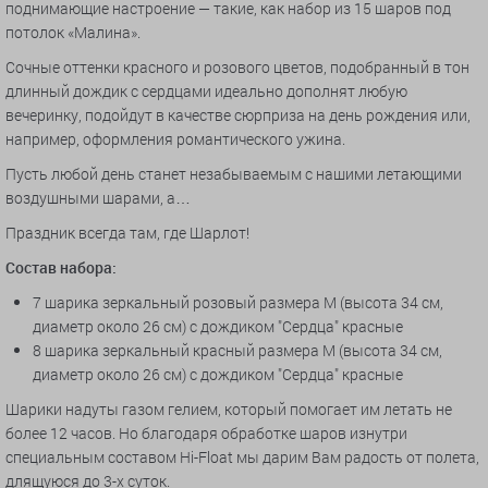
поднимающие настроение — такие, как набор из 15 шаров под
потолок «Малина».
Сочные оттенки красного и розового цветов, подобранный в тон
длинный дождик с сердцами идеально дополнят любую
вечеринку, подойдут в качестве сюрприза на день рождения или,
например, оформления романтического ужина.
Пусть любой день станет незабываемым с нашими летающими
воздушными шарами, а…
Праздник всегда там, где Шарлот!
Состав набора:
7 шарика зеркальный розовый размера M (высота 34 см,
диаметр около 26 см) с дождиком "Сердца" красные
8 шарика зеркальный красный размера M (высота 34 см,
диаметр около 26 см) с дождиком "Сердца" красные
Шарики надуты газом гелием, который помогает им летать не
более 12 часов. Но благодаря обработке шаров изнутри
специальным составом Hi-Float мы дарим Вам радость от полета,
длящуюся до 3-х суток.