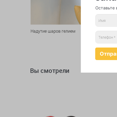
Оставьте 
Надутие шаров гелием
Вы смотрели