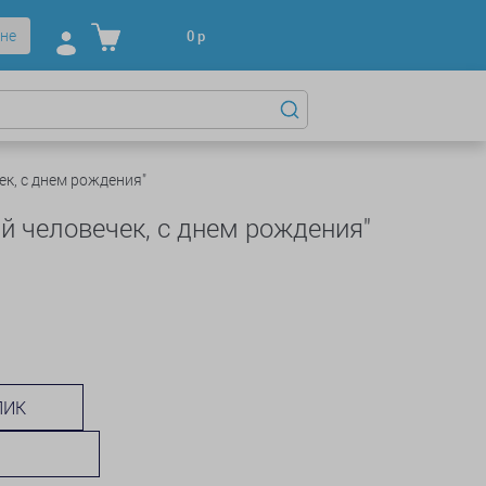
не
0
р
к, с днем рождения"
й человечек, с днем рождения"
ЛИК