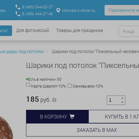
8
(495)
544-50-27
Перезвоните м
Москва и область
ывы
8
(499)
444-27-46
Для фотосессий
Товары для праздника
алог
ые шары под потолок
Шарики под потолок "Пиксельный человече
Шарики под потолок "Пиксельны
Есть в наличии
> 50
Карта Шарлот-10%
Самовывоз-10%
185
руб.
КУПИТЬ В 1 К
В КОРЗИНУ
ЗАКАЗАТЬ В MAX