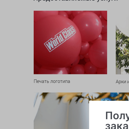
Печать логотипа
Арки 
Полу
зака