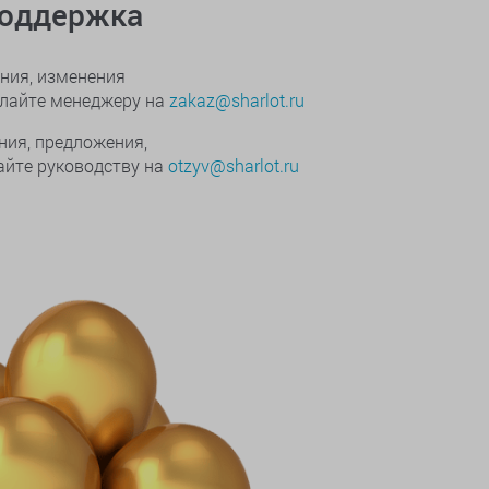
поддержка
ния, изменения
ылайте менеджеру на
zakaz@sharlot.ru
ния, предложения,
йте руководству на
otzyv@sharlot.ru