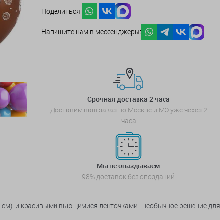
Поделиться:
Напишите нам в мессенджеры:
Срочная доставка 2 часа
Доставим ваш заказ по Москве и МО уже через 2
часа
Мы не опаздываем
98% доставок без опозданий
6 см) и красивыми вьющимися ленточками - необычное решение дл