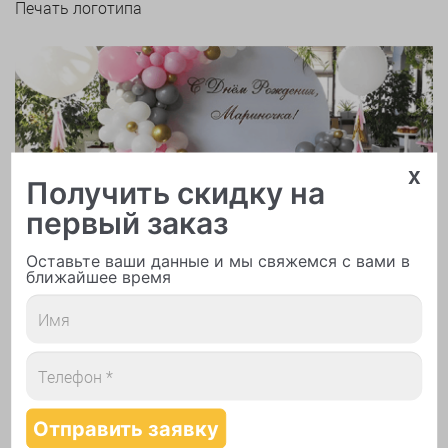
Печать логотипа
x
Арки и гирлянды из шаров
Получить скидку на
первый заказ
Оставьте ваши данные и мы свяжемся с вами в
ближайшее время
Надутие шаров гелием