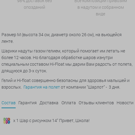
98% доставок без
Все композиции привозим
опозданий
в надутом и собранном
виде
Размер M (высота 34 см, диаметр около 26 см), на вьющейся
ленте.
Шарики надуты газом гелием, который помогает им летать не
более 12 часов. Но благодаря обработке шаров изнутри
специальным составом Hi-Float мы дарим Вам радость от полета,
длящуюся до 3-х суток.
Гелий и Hi-float совершенно безопасны для здоровья малышей и
взрослых.
Гарантия на полет
от компании "Шарлот" - 3 дня.
Состав
Гарантия
Доставка
Оплата
Отзывы клиентов
Новости
x 1 Шар с рисунком 14" Привет, Школа!