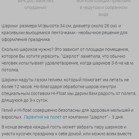
98% доставок без
Все композиции привозим
опозданий
в надутом и собранном
виде
Шарики размера M (высота 34 см, диаметр около 26 см) и
красивыми вьющимися ленточками - необычное решение для
оформления праздника
Сколько шариков нужно? Это зависит от площади помещения,
которое Вы хотите украсить, "Шарлот" заметила, что обычно
человек испытывает удовлетворение, когда шариков 3-6 на кв.м.
потолка.
Шарики надуты газом гелием, который помогает им летать не
более 12 часов. Но благодаря обработке шаров изнутри
специальным составом Hi-Float мы дарим Вам радость от полета,
длящуюся до 3-х суток.
Гелий и Hi-float совершенно безопасны для здоровья малышей и
взрослых.
Гарантия на полет
от компании "Шарлот" - 3 дня.
В конце вечера каждый гость может забрать пару шариков и
унести кусочек праздника к себе домой, или можно всем вместе