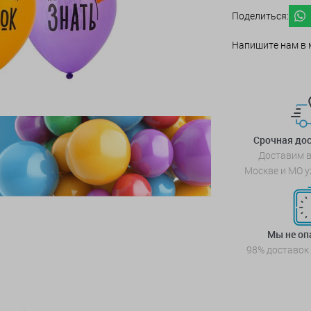
Поделиться:
Напишите нам в 
Срочная дос
Доставим в
Москве и МО у
Мы не о
98% доставок