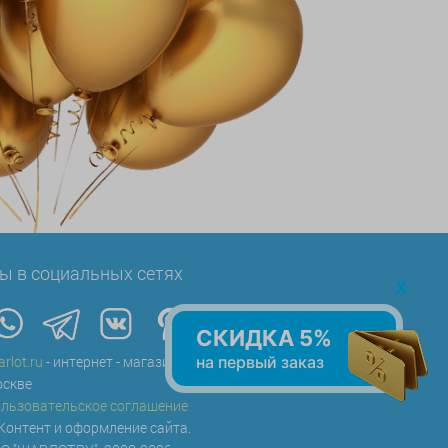
ы в социальных сетях
x
СКИДКА 5%
на первый заказ
arlot.ru
- интернет - магазин воздушных шаров в
скве
льзовательское соглашение
Контент и оформление сайта.