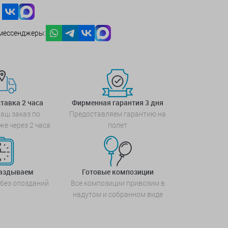
мессенджеры:
тавка 2 часа
Фирменная гарантия 3 дня
аш заказ по
Предоставляем гарантию на
же через 2 часа
полет
паздываем
Готовые композиции
 без опозданий
Все композиции привозим в
надутом и собранном виде