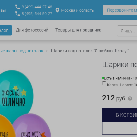
8
(499)
444-27-46
Перезвоните м
Москва и область
ывы
8
(495)
544-50-27
Для фотосессий
Товары для праздника
алог
ые шары под потолок
Шарики под потолок "Я люблю Школу!"
Шарики по
Есть в наличии
> 1
Карта Шарлот-
212
руб.
В КОРЗИ