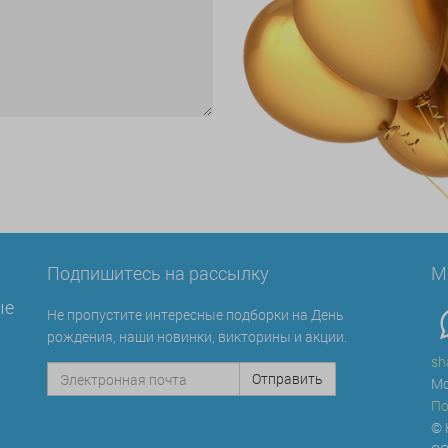
Подпишитесь на рассылку
М
ые
Не пропустите интересные подборки на День
рождения, наши новинки, викторины и акции.
sh
Мо
По
© 