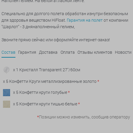
Наполен гелием. На белой атласной ленте.
Специально для долгого полета обработан изнутри безопасным
для здоровья веществом HiFloat.
Гарантия на полет
от компании
"Шарлот" - 3 днянаполненный гелием,
Звоните прямо сейчас или оформляйте интернет-заказ!
Состав
Гарантия
Доставка
Оплата
Отзывы клиентов
Новости
x 1 Кристалл Transparent 27"/60см
x 5 Конфетти Круги металлизированные золото
*
x 5 Конфетти круги голубые
*
x 5 Конфетти круги тишью белые
*
*
Позиции можно изменить, сообщив оператору