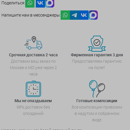
Поделиться:
Напишите нам в мессенджеры:
Срочная доставка 2 часа
Фирменная гарантия 3 дня
Доставим ваш заказ по
Предоставляем гарантию
Москве и МО уже через 2
на полет
часа
Мы не опаздываем
Готовые композиции
98% доставок без
Все композиции привозим
опозданий
в надутом и собранном
виде