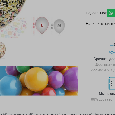
Поделиться:
Напишите нам в 
Срочная дос
Доставим в
Москве и МО у
Мы не о
98% доставок
50 см, диаметр 40 см) с конфетти "микс квадратиков". Вы можете 