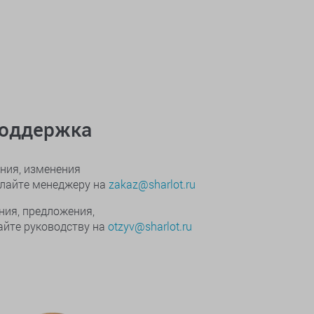
поддержка
ния, изменения
ылайте менеджеру на
zakaz@sharlot.ru
ния, предложения,
йте руководству на
otzyv@sharlot.ru