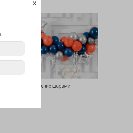
x
я
Оформление шарами