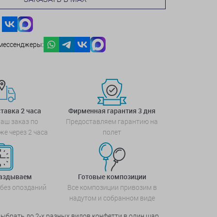
мессенджеры:
тавка 2 часа
Фирменная гарантия 3 дня
аш заказ по
Предоставляем гарантию на
же через 2 часа
полет
паздываем
Готовые композиции
 без опозданий
Все композиции привозим в
надутом и собранном виде
выбрать до 2-х разных видов конфетти в один шар.