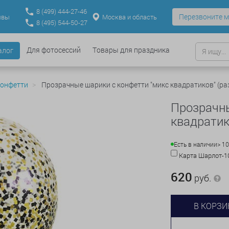
8
(499)
444-27-46
Перезвоните м
Москва и область
ывы
8
(495)
544-50-27
Для фотосессий
Товары для праздника
алог
конфетти
Прозрачные шарики с конфетти "микс квадратиков" (ра
Прозрачны
квадратик
Есть в наличии
> 1
Карта Шарлот-
620
руб.
В КОРЗИ