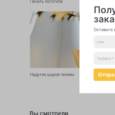
Печать логотипа
Арки 
Полу
зака
Оставьте 
Надутие шаров гелием
Вы смотрели