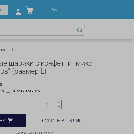
не
0
р
змер L)
е шарики с конфетти "микс
ов" (размер L)
00
10%
Самовывоз-10%
КУПИТЬ В 1 КЛИК
НУ
ЗАКАЗАТЬ В MAX