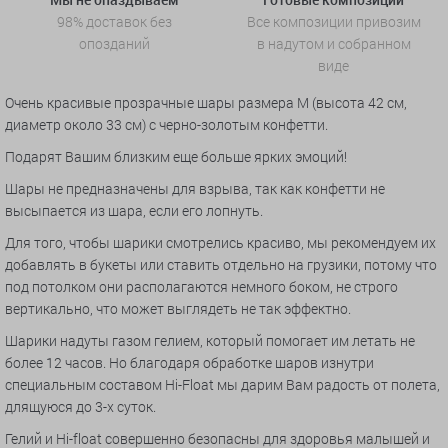
98% доставок без
Все композиции привозим
опозданий
в надутом и собранном
виде
Очень красивые прозрачные шары размера М (высота 42 см,
диаметр около 33 см) с черно-золотым конфетти.
Подарят Вашим близким еще больше ярких эмоций!
Шары не предназначены для взрыва, так как конфетти не
высыпается из шара, если его лопнуть.
Для того, чтобы шарики смотрелись красиво, мы рекомендуем их
добавлять в букеты или ставить отдельно на грузики, потому что
под потолком они располагаются немного боком, не строго
вертикально, что может выглядеть не так эффектно.
Шарики надуты газом гелием, который помогает им летать не
более 12 часов. Но благодаря обработке шаров изнутри
специальным составом Hi-Float мы дарим Вам радость от полета,
длящуюся до 3-х суток.
Гелий и Hi-float совершенно безопасны для здоровья малышей и