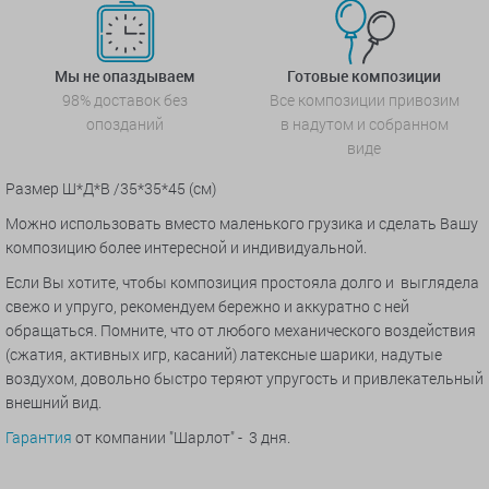
Мы не опаздываем
Готовые композиции
98% доставок без
Все композиции привозим
опозданий
в надутом и собранном
виде
Размер Ш*Д*В /35*35*45 (см)
Можно использовать вместо маленького грузика и сделать Вашу
композицию более интересной и индивидуальной.
Если Вы хотите, чтобы композиция простояла долго и выглядела
свежо и упруго, рекомендуем бережно и аккуратно с ней
обращаться. Помните, что от любого механического воздействия
(сжатия, активных игр, касаний) латексные шарики, надутые
воздухом, довольно быстро теряют упругость и привлекательный
внешний вид.
Гарантия
от компании "Шарлот" - 3 дня.