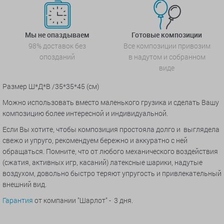
Мы не опаздываем
Готовые композиции
98% доставок без
Все композиции привозим
опозданий
в надутом и собранном
виде
Размер Ш*Д*В /35*35*45 (см)
Можно использовать вместо маленького грузика и сделать Вашу
композицию более интересной и индивидуальной.
Если Вы хотите, чтобы композиция простояла долго и выглядела
свежо и упруго, рекомендуем бережно и аккуратно с ней
обращаться. Помните, что от любого механического воздействия
(сжатия, активных игр, касаний) латексные шарики, надутые
воздухом, довольно быстро теряют упругость и привлекательный
внешний вид.
Гарантия
от компании "Шарлот" - 3 дня.