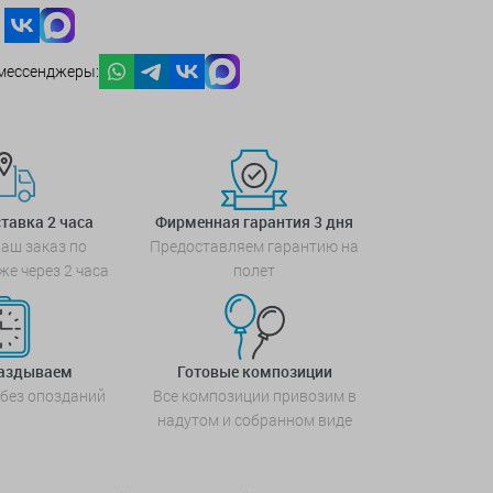
мессенджеры:
тавка 2 часа
Фирменная гарантия 3 дня
аш заказ по
Предоставляем гарантию на
же через 2 часа
полет
паздываем
Готовые композиции
 без опозданий
Все композиции привозим в
надутом и собранном виде