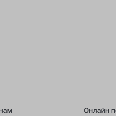
онам
Онлайн 