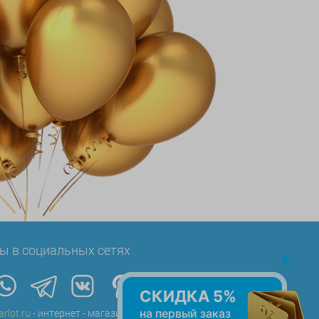
ы в социальных сетях
x
СКИДКА 5%
на первый заказ
arlot.ru
- интернет - магазин воздушных шаров в