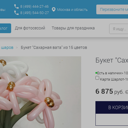
8
(499)
444-27-46
Перезвоните м
Москва и область
ывы
8
(495)
544-50-27
Для фотосессий
Товары для праздника
алог
з шаров
Букет "Сахарная вата" из 15 цветов
Букет "Са
Есть в наличии
> 1
Карта Шарлот-
6 875
руб.
В КОРЗИ