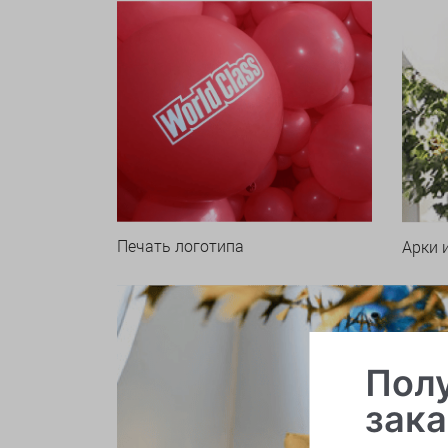
Печать логотипа
Арки 
Полу
зака