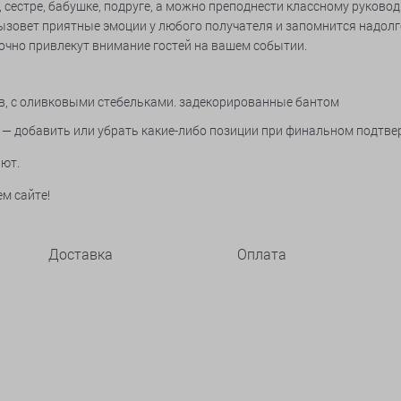
естре, бабушке, подруге, а можно преподнести классному руковод
ызовет приятные эмоции у любого получателя и запомнится надолг
очно привлекут внимание гостей на вашем событии.
ков, с оливковыми стебельками. задекорированные бантом
—
добавить или убрать какие-либо позиции при финальном подтве
ют.
м сайте!
Доставка
Оплата