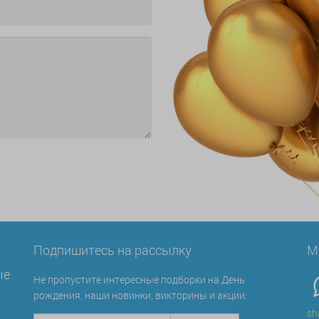
Подпишитесь на рассылку
М
ые
Не пропустите интересные подборки на День
рождения, наши новинки, викторины и акции.
sh