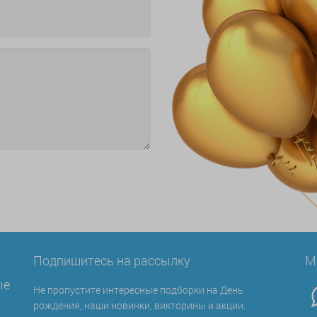
Подпишитесь на рассылку
М
ые
Не пропустите интересные подборки на День
рождения, наши новинки, викторины и акции.