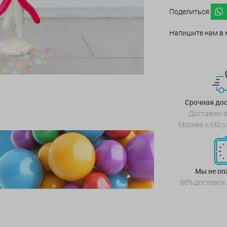
Поделиться:
Напишите нам в 
Срочная дос
Доставим в
Москве и МО у
Мы не о
98% доставок