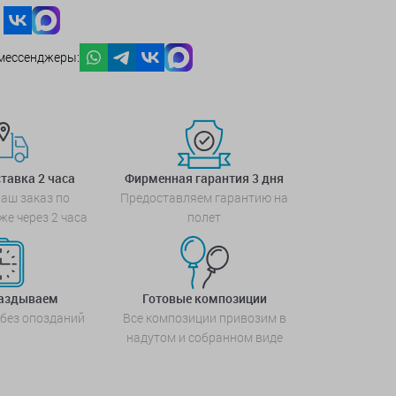
мессенджеры:
тавка 2 часа
Фирменная гарантия 3 дня
аш заказ по
Предоставляем гарантию на
же через 2 часа
полет
паздываем
Готовые композиции
 без опозданий
Все композиции привозим в
надутом и собранном виде