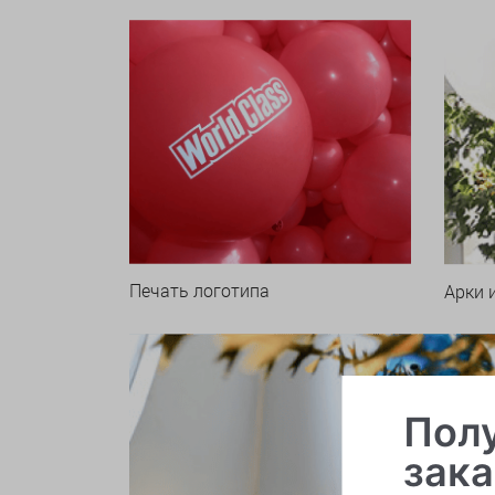
Печать логотипа
Арки 
Полу
зака