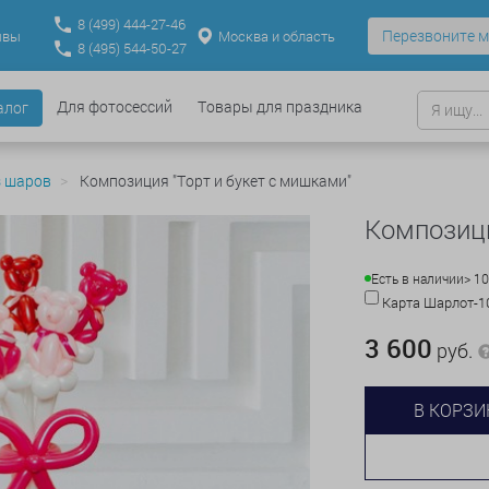
8
(499)
444-27-46
Перезвоните м
Москва и область
ывы
8
(495)
544-50-27
Для фотосессий
Товары для праздника
алог
з шаров
Композиция "Торт и букет с мишками"
Композици
Есть в наличии
> 1
Карта Шарлот-
3 600
руб.
В КОРЗИ