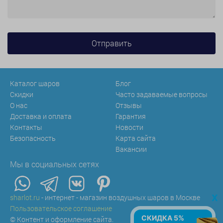
Каталог шаров
Блог
Скидки
Часто задаваемые вопросы
О нас
Отзывы
Доставка и оплата
Гарантия
Контакты
Новости
Безопасность
Карта сайта
Вакансии
Мы в социальных сетях
x
sharlot.ru
- интернет - магазин воздушных шаров в Москве
Пользовательское соглашение
СКИДКА 5%
© Контент и оформление сайта.