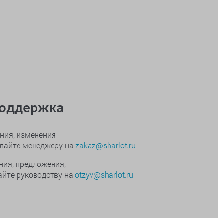
поддержка
ния, изменения
ылайте менеджеру на
zakaz@sharlot.ru
ния, предложения,
йте руководству на
otzyv@sharlot.ru