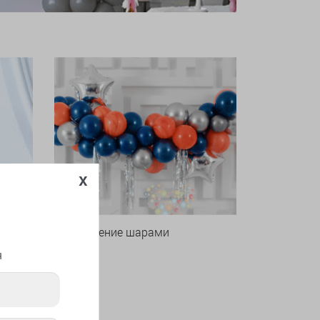
x
Оформление шарами
я