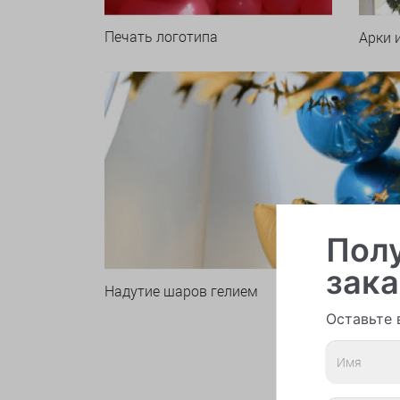
Печать логотипа
Арки 
Полу
зака
Надутие шаров гелием
Оставьте 