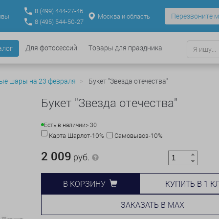
8
(499)
444-27-46
Перезвоните м
Москва и область
ывы
8
(495)
544-50-27
Для фотосессий
Товары для праздника
алог
ые шары на 23 февраля
Букет "Звезда отечества"
Букет "Звезда отечества"
Есть в наличии
> 30
Карта Шарлот-10%
Самовывоз-10%
2 009
руб.
КУПИТЬ В 1 К
В КОРЗИНУ
ЗАКАЗАТЬ В MAX