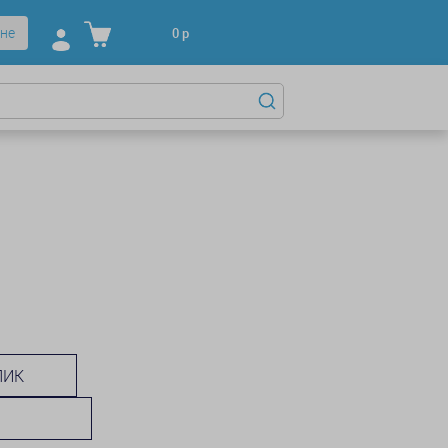
не
0
р
ЛИК