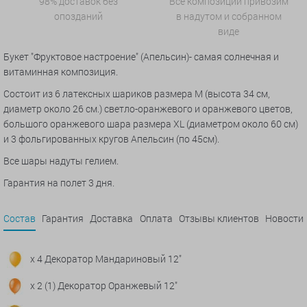
98% доставок без
Все композиции привозим
опозданий
в надутом и собранном
виде
Букет "Фруктовое настроение" (Апельсин)- самая солнечная и
витаминная композиция.
Состоит из 6 латексных шариков
размера М (высота 34 см,
диаметр около 26 см.
) светло-оранжевого и оранжевого цветов,
большого оранжевого шара размера XL (диаметром около 60 см)
и 3 фольгированных кругов Апельсин (по 45см).
Все шары надуты гелием.
Гарантия на полет 3 дня.
Состав
Гарантия
Доставка
Оплата
Отзывы клиентов
Новости
x 4 Декоратор Мандариновый 12"
x 2 (1) Декоратор Оранжевый 12"