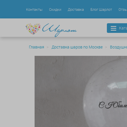
Контакты
Скидки
Доставка
Блог Шарлот
Отз
Кат
Главная
Доставка шаров по Москве
Воздушн