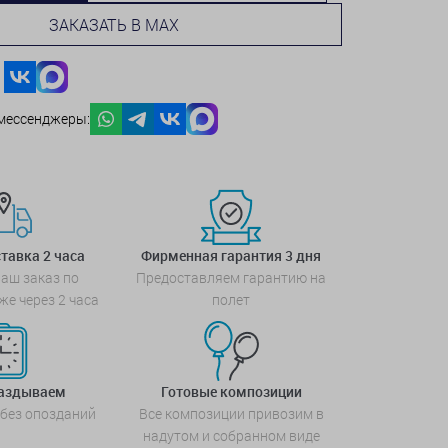
ЗАКАЗАТЬ В MAX
мессенджеры:
тавка 2 часа
Фирменная гарантия 3 дня
аш заказ по
Предоставляем гарантию на
же через 2 часа
полет
паздываем
Готовые композиции
 без опозданий
Все композиции привозим в
надутом и собранном виде