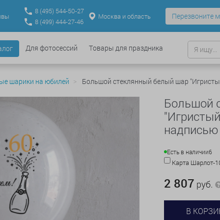
8
(495)
544-50-27
Перезвоните м
Москва и область
ывы
8
(499)
444-27-46
Для фотосессий
Товары для праздника
алог
ые шарики на юбилей
Большой стеклянный белый шар "Игристый
Большой 
"Игристый
надписью
Есть в наличии
6
Карта Шарлот-
2 807
руб.
В КОРЗИ