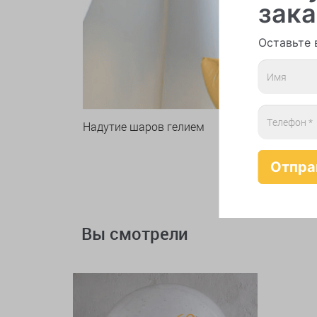
зака
Оставьте 
Надутие шаров гелием
Вы смотрели