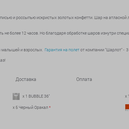
дписью и россыпью искристых золотых конфетти. Шар на атласной л
ь не более 12 часов. Но благодаря обработке шаров изнутри специ
ья малышей и взрослых.
Гарантия на полет
от компании "Шарлот" - 3
аз!
Доставка
Оплата
x 1 BUBBLE 36"
x
x 5 Черный Оракал
*