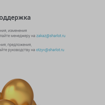
поддержка
ния, изменения
ылайте менеджеру на
zakaz@sharlot.ru
ния, предложения,
йте руководству на
otzyv@sharlot.ru