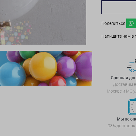
Поделиться:
Напишите нам в 
Срочная дос
Доставим в
Москве и МО у
Мы не о
98% доставок