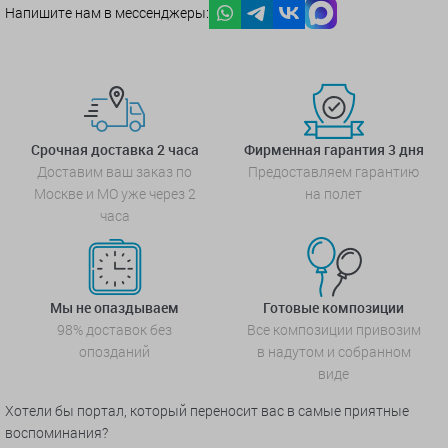
Напишите нам в мессенджеры:
Срочная доставка 2 часа
Фирменная гарантия 3 дня
Доставим ваш заказ по
Предоставляем гарантию
Москве и МО уже через 2
на полет
часа
Мы не опаздываем
Готовые композиции
98% доставок без
Все композиции привозим
опозданий
в надутом и собранном
виде
Хотели бы портал, который переносит вас в самые приятные
воспоминания?