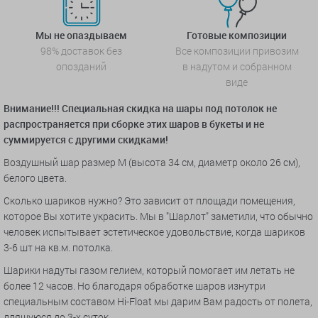
Мы не опаздываем
Готовые композиции
98% доставок без
Все композиции привозим
опозданий
в надутом и собранном
виде
Внимание!!! Специальная скидка на шары под потолок не
распространяется при сборке этих шаров в букеты и не
суммируется с другими скидками!
Воздушный шар размер M (высота 34 см, диаметр около 26 см),
белого цвета.
Сколько шариков нужно? Это зависит от площади помещения,
которое Вы хотите украсить. Мы в "Шарлот" заметили, что обычно
человек испытывает эстетическое удовольствие, когда шариков
3-6 шт на кв.м. потолка.
Шарики надуты газом гелием, который помогает им летать не
более 12 часов. Но благодаря обработке шаров изнутри
специальным составом Hi-Float мы дарим Вам радость от полета,
длящуюся до 3-х суток.