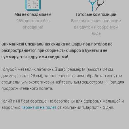
Мы не опаздываем
Готовые композиции
98% доставок без
Все композиции привозим
опозданий
в надутом и собранном
виде
Внимание!!! Специальная скидка на шары под потолок не
распространяется при сборке этих шаров в букеты и не
суммируется с другими скидками!
Голубой металлик латексный шар, размер M (высота 34 см,
диаметр около 26 см), наполненный гелием, обработан изнутри
специальным экологически нейтральным веществом HiFloat для
продолжительного полета.
Гелий и Hi-float совершенно безопасны для здоровья малышей и
взрослых.
Гарантия на полет
от компании "Шарлот" - 3 дня.