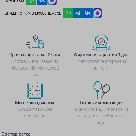
Поделиться:
Напишите нам в мессенджеры:
Срочная доставка 2 часа
Фирменная гарантия 3 дня
Доставим ваш заказ по
Предоставляем гарантию
Москве и МО уже через 2
на полет
часа
Мы не опаздываем
Готовые композиции
98% доставок без
Все композиции привозим
опозданий
в надутом и собранном
виде
Состав сета: