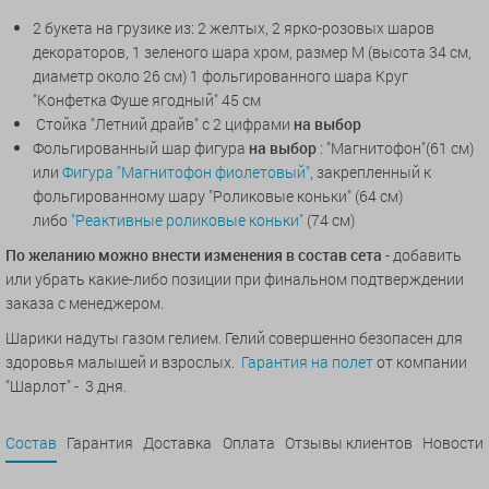
2 букета на грузике из: 2 желтых, 2 ярко-розовых шаров
декораторов, 1 зеленого шара хром, р
азмер М (высота 34 см,
диаметр около 26 см) 1 фольгированного шара Круг
"Конфетка Фуше ягодный" 45 см
Стойка "Летний драйв" с 2 цифрами
на выбор
Фольгированный шар фигура
на выбор
: "Магнитофон"(61 см)
или
Фигура "Магнитофон фиолетовый"
, закрепленный к
фольгированному шару "Роликовые коньки" (64 см)
либо
"Реактивные роликовые коньки"
(74 см)
По желанию можно внести изменения в состав сета
- добавить
или убрать какие-либо позиции при финальном подтверждении
заказа с менеджером.
Шарики надуты газом гелием. Гелий совершенно безопасен для
здоровья малышей и взрослых.
Гарантия на полет
от компании
"Шарлот" - 3 дня.
Состав
Гарантия
Доставка
Оплата
Отзывы клиентов
Новости