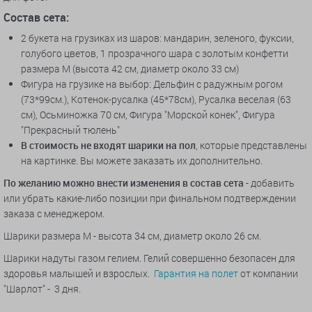
Состав сета:
2 букета на грузиках из шаров: мандарин, зеленого, фуксии,
голубого цветов, 1 прозрачного шара с золотым конфетти
размера М (высота 42 см, диаметр около 33 см)
Фигура на грузике на выбор: Дельфин с радужным рогом
(73*99см.), Котенок-русалка (45*78см), Русалка веселая (63
см), Осьминожка 70 см, Фигура "Морской конек", Фигура
"Прекрасный тюлень"
В стоимость не входят шарики на пол
, которые представлены
на картинке. Вы можете заказать их дополнительно.
По желанию можно внести изменения в состав сета
- добавить
или убрать какие-либо позиции при финальном подтверждении
заказа с менеджером.
Шарики размера M - высота 34 см, диаметр около 26 см.
Шарики надуты газом гелием. Гелий совершенно безопасен для
здоровья малышей и взрослых.
Гарантия на полет
от компании
"Шарлот" - 3 дня.