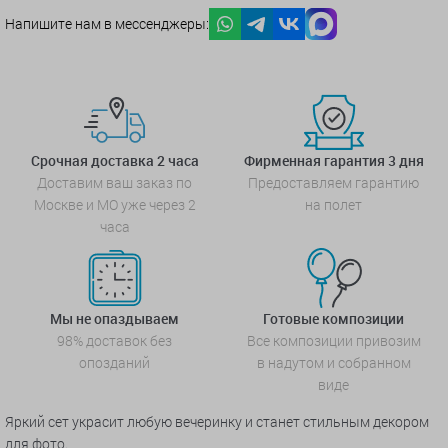
Напишите нам в мессенджеры:
Срочная доставка 2 часа
Фирменная гарантия 3 дня
Доставим ваш заказ по
Предоставляем гарантию
Москве и МО уже через 2
на полет
часа
Мы не опаздываем
Готовые композиции
98% доставок без
Все композиции привозим
опозданий
в надутом и собранном
виде
Яркий сет украсит любую вечеринку и станет стильным декором
для фото.