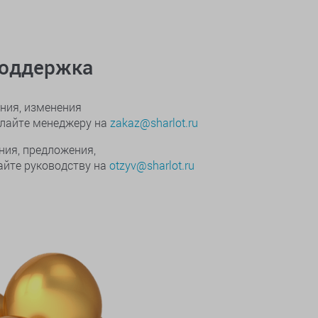
поддержка
ния, изменения
ылайте менеджеру на
zakaz@sharlot.ru
ния, предложения,
йте руководству на
otzyv@sharlot.ru