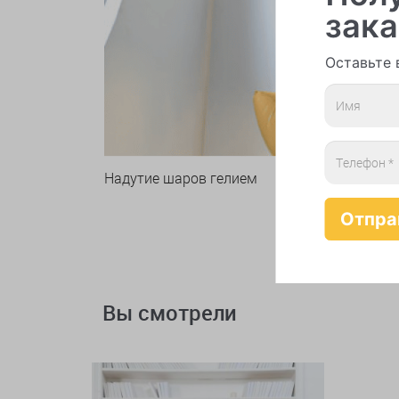
зака
Оставьте 
Надутие шаров гелием
Вы смотрели