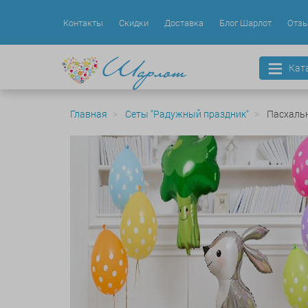
Контакты
Скидки
Доставка
Блог Шарлот
Отз
Кат
Главная
Сеты "Радужный праздник"
Пасхальн