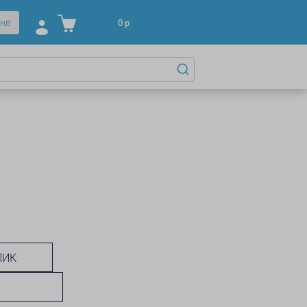
не
0
р
ЛИК