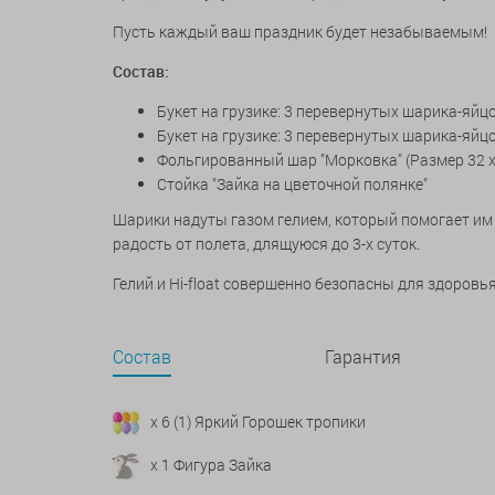
Пусть каждый ваш праздник будет незабываемым!
Состав:
Букет на грузике: 3 перевернутых шарика-яйцо
Букет на грузике: 3 перевернутых шарика-яйцо
Фольгированный шар "Морковка" (
Размер 32 х
Стойка "Зайка на цветочной полянке"
Шарики надуты газом гелием, который помогает им 
радость от полета, длящуюся до 3-х суток.
Гелий и Hi-float совершенно безопасны для здоров
Состав
Гарантия
x 6 (1) Яркий Горошек тропики
x 1 Фигура Зайка