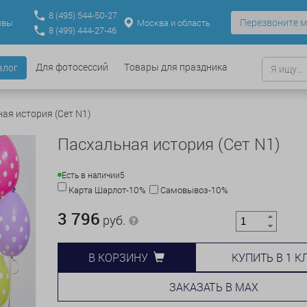
8
(495)
544-50-27
Перезвоните м
Москва и область
ывы
8
(499)
444-27-46
Для фотосессий
Товары для праздника
алог
ая история (Сет N1)
Пасхальная история (Сет N1)
Есть в наличии
5
Карта Шарлот-10%
Самовывоз-10%
3 796
руб.
КУПИТЬ В 1 К
В КОРЗИНУ
ЗАКАЗАТЬ В MAX