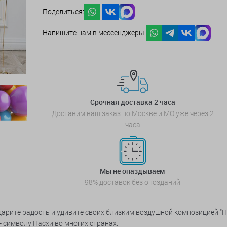
Поделиться:
Напишите нам в мессенджеры:
Срочная доставка 2 часа
Доставим ваш заказ по Москве и МО уже через 2
часа
Мы не опаздываем
98% доставок без опозданий
дарите радость и удивите своих близким воздушной композицией "П
 символу Пасхи во многих странах.