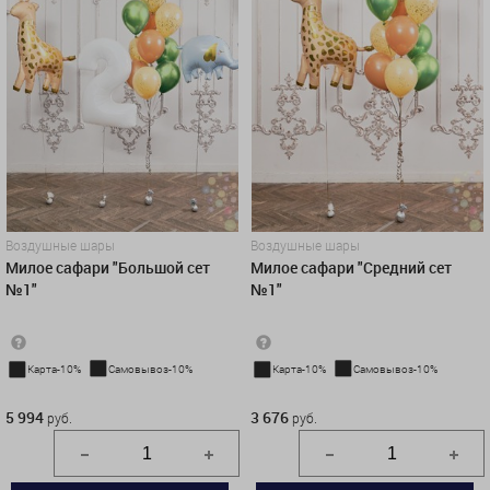
Воздушные шары
Воздушные шары
Милое сафари "Большой сет
Милое сафари "Средний сет
№1"
№1"
Карта-10%
Самовывоз-10%
Карта-10%
Самовывоз-10%
5 994 руб.
3 676 руб.
5 994
3 676
руб.
руб.