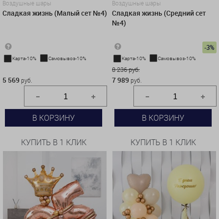
Воздушные шары
Воздушные шары
Сладкая жизнь (Малый сет №4)
Сладкая жизнь (Средний сет
№4)
-3%
Карта-10%
Самовывоз-10%
Карта-10%
Самовывоз-10%
5 569 руб.
8 236 руб.
5 569
7 989
руб.
руб.
В КОРЗИНУ
В КОРЗИНУ
КУПИТЬ В 1 КЛИК
КУПИТЬ В 1 КЛИК