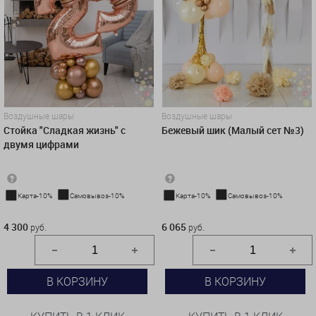
Воздушные шары
Воздушные шары
Стойка "Сладкая жизнь" с
Бежевый шик (Малый сет №3)
двумя цифрами
Карта-10%
Самовывоз-10%
Карта-10%
Самовывоз-10%
4 300 руб.
6 065 руб.
4 300
6 065
руб.
руб.
В КОРЗИНУ
В КОРЗИНУ