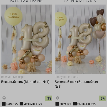
КУПИТЬ В 1 КЛИК
КУПИТЬ В 1 КЛИК
Воздушные шары
Воздушные шары
Бежевый шик (Малый сет №1)
Бежевый шик (Большой сет
№3)
-3%
-5%
Карта-10%
Самовывоз-10%
Карта-10%
Самовывоз-10%