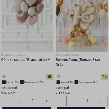
Воздушные шары
Воздушные шары
Облако сердец "Бежевый шик"
Бежевый шик (Большой сет
№2)
-5%
-3%
Карта-10%
Самовывоз-10%
Карта-10%
Самовывоз-10%
10 080 руб.
7 399 руб.
9 576
7 177
руб.
руб.