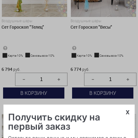
Воздушные шары
Воздушные шары
Сет Гороскоп "Телец"
Сет Гороскоп "Весы"
Карта-10%
Самовывоз-10%
Карта-10%
Самовывоз-10%
6 794 руб.
6 774 руб.
6 794
6 774
руб.
руб.
В КОРЗИНУ
В КОРЗИНУ
КУПИТЬ В 1 КЛИК
КУПИТЬ В 1 КЛИК
x
Получить скидку на
первый заказ
Оставьте ваши данные и мы свяжемся с вами в