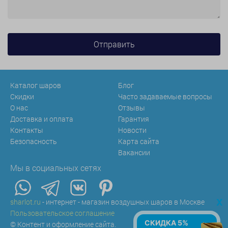
Каталог шаров
Блог
Скидки
Часто задаваемые вопросы
О нас
Отзывы
Доставка и оплата
Гарантия
Контакты
Новости
Безопасность
Карта сайта
Вакансии
Мы в социальных сетях
x
sharlot.ru
- интернет - магазин воздушных шаров в Москве
Пользовательское соглашение
СКИДКА 5%
© Контент и оформление сайта.