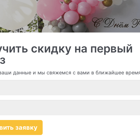
чить скидку на первый
з
ваши данные и мы свяжемся с вами в ближайшее врем
и гирлянды из шаров