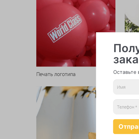
Полу
зака
Оставьте 
Печать логотипа
Арки 