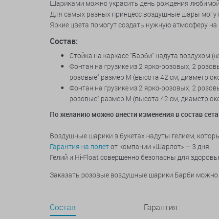
Шариками можно украсить день рождения любимой д
Для самых разных принцесс воздушные шары могут
Яркие цвета помогут создать нужную атмосферу на 
Состав:
Стойка на каркасе "Барби" надута воздухом (
н
Фонтан на грузике из 2 ярко-розовых, 2 розов
розовые" размер М (высота 42 см, диаметр око
Фонтан на грузике из 2 ярко-розовых, 2 розов
розовые" размер М (высота 42 см, диаметр око
По желанию можно внести изменения в состав сета
Воздушные шарики в букетах надуты гелием, который
Гарантия на полет
от компании «Шарлот» — 3 дня.
Гелий и Hi-Float совершенно безопасны для здоровь
Заказать розовые воздушные шарики Барби можно 
Состав
Гарантия