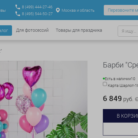
8
(499)
444-27-46
Перезвоните м
Москва и область
ывы
8
(495)
544-50-27
Для фотосессий
Товары для праздника
алог
"
Барби "Ср
Есть в наличии
10
Карта Шарлот-
6 849
руб.
В КОРЗИ