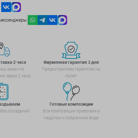
мессенджеры:
тавка 2 часа
Фирменная гарантия 3 дня
аш заказ по
Предоставляем гарантию на
же через 2 часа
полет
паздываем
Готовые композиции
 без опозданий
Все композиции привозим в
надутом и собранном виде