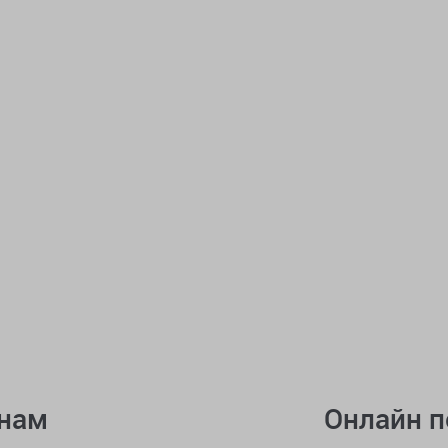
онам
Онлайн 