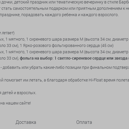
очки, детский праздник или тематическую вечеринку в стиле Барб
 стать самостоятельным подарком или приятным дополнением к н
празднике, порадовать каждого ребенка и каждого взрослого.
е летает
)
ых, 1 мятного, 1 сиреневого шара размера М (высота 34 см, диаметр 
ло 33 см), 1 Ярко-розового фольгированного сердца (45 см)
ых, 1 мятного, 1 сиреневого шара размера М (высота 34 см, диаметр 
ло 33 см),
фольга на выбор:
1 светло-сиреневое сердце или звезда 
- добавить или убрать какие-либо позиции при финальном подтвер
 помогает им летать, а благодаря обработке Hi-Float время полета 
я детей и взрослых.
на нашем сайте!
Доставка
Оплата