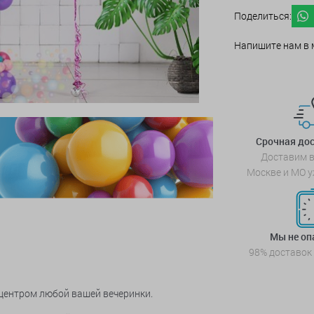
Поделиться:
Напишите нам в 
Срочная дос
Доставим в
Москве и МО у
Мы не о
98% доставок
 центром любой вашей вечеринки.