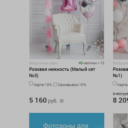
Воздушные шары
В наличии > 10
Воздушн
Розовая нежность (Малый сет
Розова
№3)
№1)
Карта-10%
Самовывоз-10%
Карта
5 160 руб.
8 463 руб
5 160
8 20
руб.