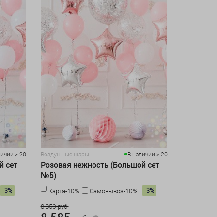
личии > 20
Воздушные шары
В наличии > 20
й сет
Розовая нежность (Большой сет
№5)
-3%
-3%
Карта-10%
Самовывоз-10%
8 850 руб.
8 585