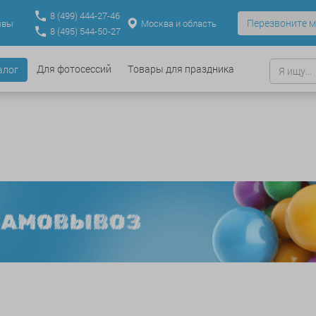
8
(499)
444-27-46
Перезвоните м
Москва и область
ывы
8
(495)
544-50-27
Для фотосессий
Товары для праздника
алог