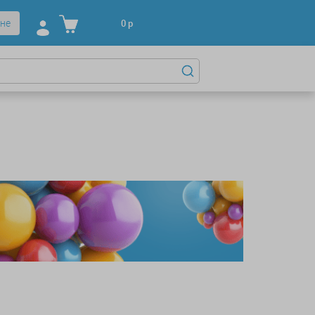
не
0
р