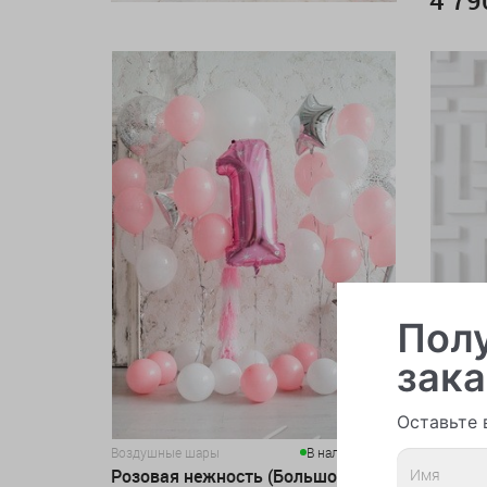
Полу
зака
Оставьте 
Воздушные шары
В наличии > 20
Воздушн
Розовая нежность (Большой сет
Розова