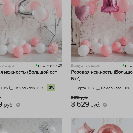
ые шары
В наличии > 20
Воздушные шары
В на
я нежность (Большой сет
Розовая нежность (Большо
№2)
-3%
-10%
Самовывоз-10%
Карта-10%
Самовывоз-10%
.
8 896 руб.
9
8 629
руб.
руб.