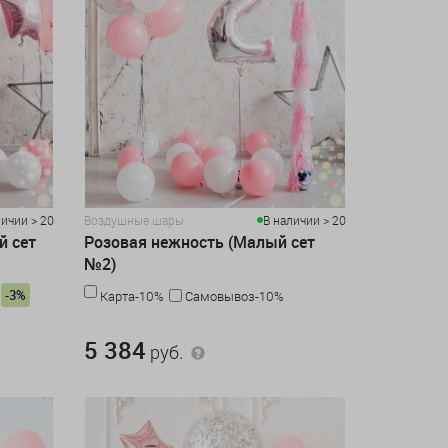
личии > 20
Воздушные шары
В наличии > 20
й сет
Розовая нежность (Малый сет
№2)
-3%
Карта-10%
Самовывоз-10%
5 384 руб.
5 384
руб.