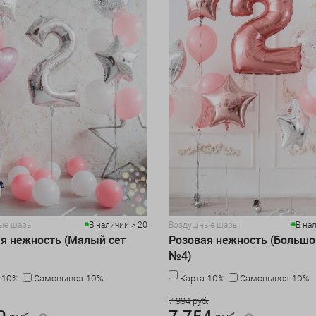
ые шары
В наличии > 20
Воздушные шары
В на
я нежность (Малый сет
Розовая нежность (Большо
№4)
-10%
Самовывоз-10%
Карта-10%
Самовывоз-10%
.
7 994 руб.
0
7 754