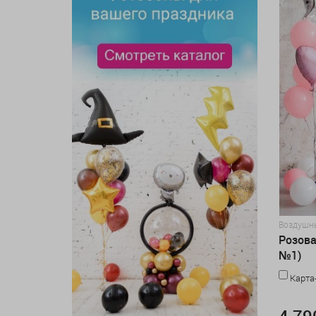
Воздушн
Розова
№1)
Карта
4 790 руб
4 79