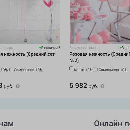
ые шары
В наличии 6
Воздушные шары
В на
я нежность (Средний сет
Розовая нежность (Средний
№2)
-10%
Самовывоз-10%
Карта-10%
Самовывоз-10%
.
5 982 руб.
3
5 982
руб.
руб.
онам
Онлайн 