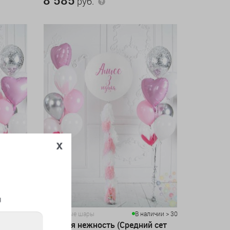
руб.
x
я
личии > 20
Воздушные шары
В наличии > 30
 сет
Розовая нежность (Средний сет