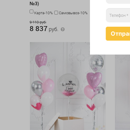
№3)
№4)
-3%
Карта-10%
Самовывоз-10%
Карта
9 110 руб.
1 657 руб
8 837
1 65
руб.