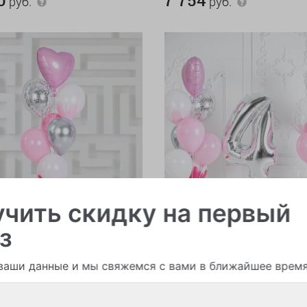
руб.
руб.
чить скидку на первый
з
ваши данные и мы свяжемся с вами в ближайшее врем
ые шары
В наличии > 50
Воздушные шары
В на
я нежность (Малый сет
Розовая нежность (Средний