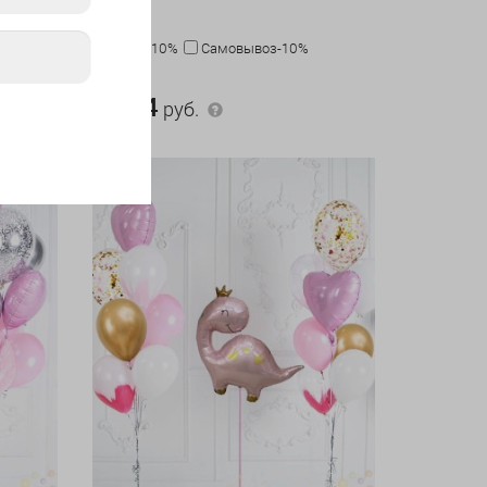
№4)
Карта-10%
Самовывоз-10%
6 734 руб.
6 734
руб.