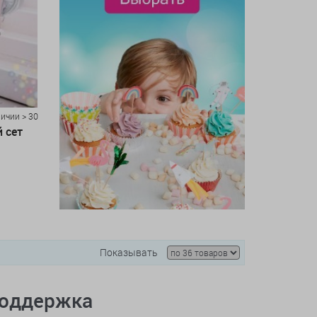
личии > 30
 сет
Показывать
поддержка