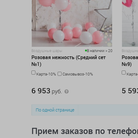
Воздушные шары
В наличии > 20
Воздушн
Розовая нежность (Средний сет
Розова
№1)
№9)
Карта-10%
Самовывоз-10%
Карта
6 953 руб.
5 593 руб
6 953
5 59
руб.
По одной странице
Прием заказов по телеф